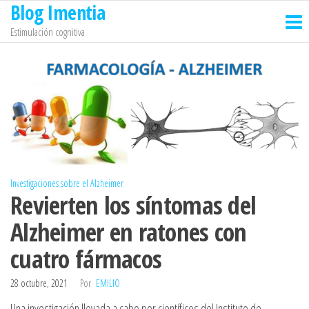
Blog Imentia
Saltar
al
Estimulación cognitiva
contenido
Investigaciones sobre el Alzheimer
Revierten los síntomas del
Alzheimer en ratones con
cuatro fármacos
28 octubre, 2021
Por
EMILIO
Una investigación llevada a cabo por científicos del Instituto de