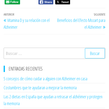
Navegación
Entrada
ANTERIOR
SIGUIENTE
En
Vitamina D y su relación con el
Beneficios del Efecto Mozart para
de
anterior
si
Alzheimer
el Alzheimer
entradas
Buscar:
ENTRADAS RECIENTES
5 consejos de cómo cuidar a alguien con Alzheimer en casa
Costumbres que te ayudaran a mejorar la memoria
Las 2 dietas en España que ayudan a retrasar el alzhéimer y protegen
la memoria